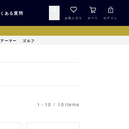
くある質問
さがす
お気に入り
カート
ログイン
キャップ・ヘルメッ
ーアーマー
ゴルフ
応援グッズ
ト
マスコット・バファ
バッグ
ローズ☆ポンタ
キッチン・食品
スマホ用品
1
-
10
/
10
items
シークレット
1000円未満