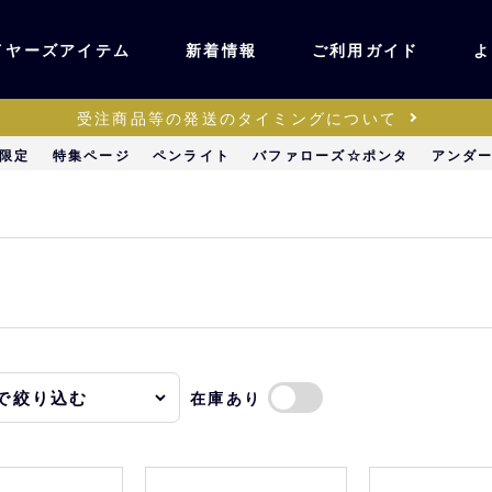
イヤーズアイテム
新着情報
ご利用ガイド
よ
受注商品等の発送のタイミングについて
ユニフォーム・ワッ
限定
特集ページ
ペンライト
バファローズ☆ポンタ
アンダ
ティック
ペン
キッズ・ベビー
ステーショナリー・
ッズ
雑貨
在庫あり
販売
キーホルダー