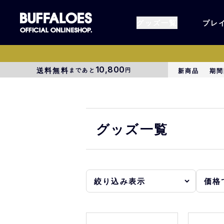
グッズ一覧
プレ
10,800
送料無料
まであと
円
新商品
期間
すべてのグッズ
オーセン
タオル各種
アパレル
グッズ一覧
BsG
コラボグ
受注商品
EC限定
1000円以上3000円