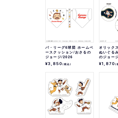
オリ達に
未満
パ・リーグ6球団 ホームベ
オリック
ースクッション/おさるの
ぬいぐる
ジョージ/2026
のジョージ/
¥3,850
¥1,870
(税込)
(