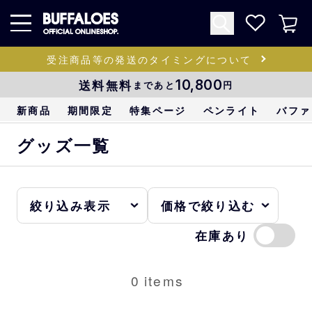
受注商品等の発送のタイミングについて
送料無料
10,800
まであと
円
新商品
期間限定
特集ページ
ペンライト
バファ
グッズ一覧
在庫あり
0
items