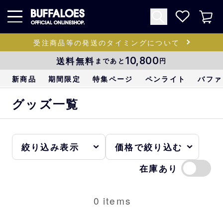
受注商品等の発送のタイミングについて
送料無料
10,800
まであと
円
新商品
期間限定
特集ページ
ペンライト
バファ
グッズ一覧
在庫あり
0
items