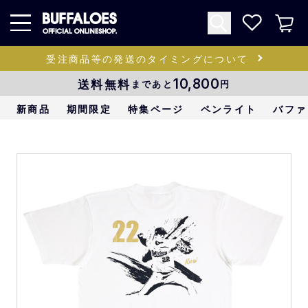
受注商品等の発送のタイミングについて
送料無料
10,800
まであと
円
新商品
期間限定
特集ページ
ペンライト
バファ