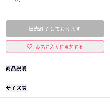
い。
販売終了しております
お気に入りに追加する
商品説明
サイズ
サイズ表
S、M、L、XL
カラー
ホワイト
身丈
身巾
肩巾
袖丈