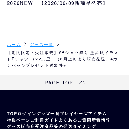
2026NEW 【2026/06/09新商品発売】
素材
S
66
49
44
19
綿100％
M
70
52
47
20
L
74
55
50
22
ホーム
グッズ一覧
XL
78
58
53
24
【期間限定・受注販売】#Bシャツ祭り 墨絵風イラス
トTシャツ （22九里）（8月上旬より順次発送）※カ
※
サイズは目安になります
ンバッジプレゼント対象外※
※
商品によってはサイズが異なる場合もござい
ますので、予めご了承ください。
PAGE TOP
TOP
ログイン
グッズ一覧
プレイヤーズアイテム
特集ページ
ご利用ガイド
よくあるご質問
新着情報
グッズ販売店
受注商品等の発送タイミング