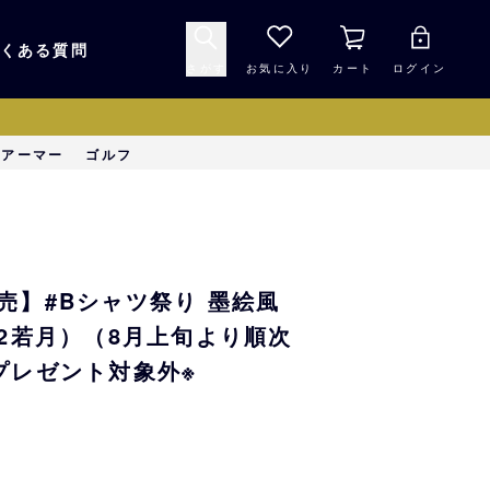
くある質問
さがす
お気に入り
カート
ログイン
キャップ・ヘルメッ
ーアーマー
ゴルフ
応援グッズ
ト
マスコット・バファ
バッグ
ローズ☆ポンタ
売】#Bシャツ祭り 墨絵風
キッチン・食品
スマホ用品
（2若月）（8月上旬より順次
プレゼント対象外※
シークレット
1000円未満