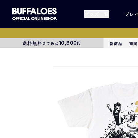
グッズ一覧
プレ
10,800
送料無料
まであと
円
新商品
期間
すべてのグッズ
オーセン
タオル各種
アパレル
BsG
コラボグ
受注商品
EC限定
1000円以上3000円