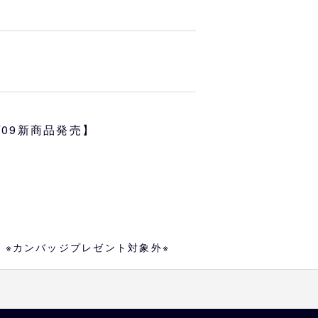
肩巾
袖丈
6/09新商品発売】
44
19
47
20
50
22
53
24
）※カンバッジプレゼント対象外※
す
が異なる場合もございますので、