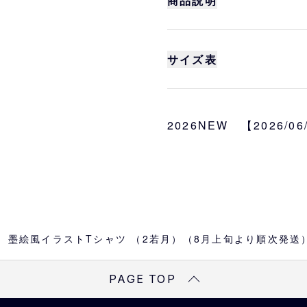
商品説明
サイズ
S、M、L、XL
サイズ表
カラー
ホワイト
身丈
身巾
素材
2026NEW 【2026/0
S
66
49
綿100％
M
70
52
L
74
55
XL
78
58
 墨絵風イラストTシャツ （2若月）（8月上旬より順次発送
※
サイズは目安になりま
※
商品によってはサイズ
PAGE TOP
予めご了承ください。