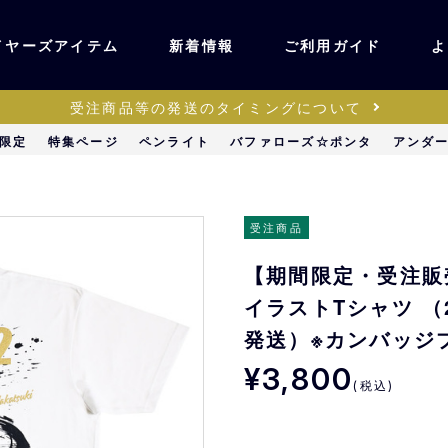
イヤーズアイテム
新着情報
ご利用ガイド
よ
受注商品等の発送のタイミングについて
ユニフォーム・ワッ
限定
特集ページ
ペンライト
バファローズ☆ポンタ
アンダ
ティック
ペン
キッズ・ベビー
受注商品
【期間限定・受注販
ステーショナリー・
ッズ
イラストTシャツ 
雑貨
発送）※カンバッジ
¥3,800
販売
キーホルダー
(税込)