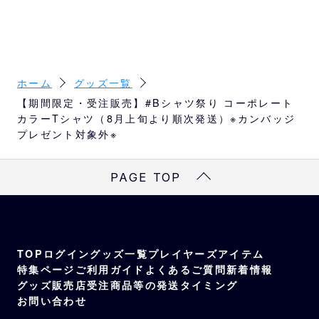
M
70
52
47
20
L
74
55
50
22
ホーム
グッズ一覧
XL
78
58
53
24
【期間限定・受注販売】#Bシャツ祭り コーポレート
カラーTシャツ（8月上旬より順次発送）※カンバッジ
※
サイズは目安になります
プレゼント対象外※
※
商品によってはサイズが異なる場合もござい
ますので、予めご了承ください。
PAGE TOP
TOP
ログイン
グッズ一覧
プレイヤーズアイテム
特集ページ
ご利用ガイド
よくあるご質問
新着情報
グッズ販売店
受注商品等の発送タイミング
お問い合わせ