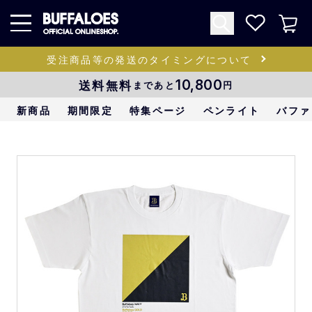
受注商品等の発送のタイミングについて
送料無料
10,800
まであと
円
新商品
期間限定
特集ページ
ペンライト
バファ