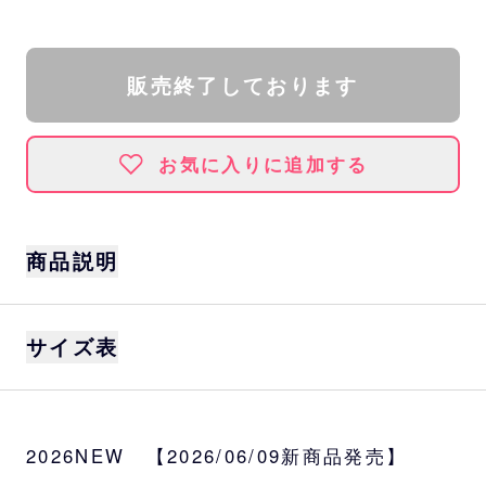
販売終了しております
お気に入りに追加する
商品説明
サイズ
サイズ表
S、M、L、XL
カラー
ホワイト
身丈
身巾
肩巾
袖丈
2026NEW 【2026/06/09新商品発売】
素材
S
66
49
44
19
綿100％