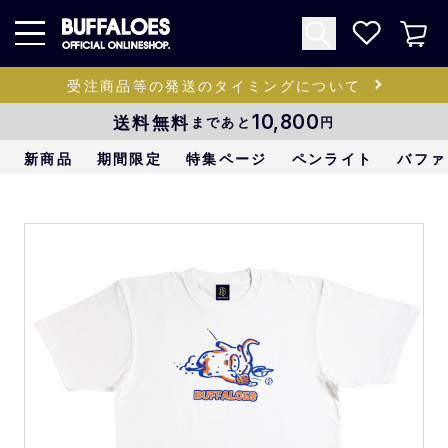
受注商品等の発送のタイミングについて
送料無料
10,800
まであと
円
新商品
期間限定
特集ページ
ペンライト
バファ