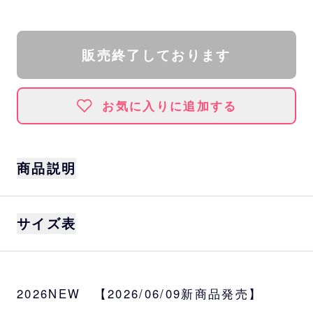
販売終了しております
お気に入りに追加する
商品説明
サイズ
サイズ表
S、M、L、XL
カラー
ホワイト
身丈
身巾
肩巾
袖丈
2026NEW 【2026/06/09新商品発売】
素材
S
66
49
44
19
綿100％