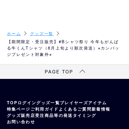
M
70
52
47
20
L
74
55
50
22
ホーム
グッズ一覧
XL
78
58
53
24
【期間限定・受注販売】#Bシャツ祭り 今年もがんば
る牛くんTシャツ（8月上旬より順次発送）※カンバッ
※
サイズは目安になります
ジプレゼント対象外※
※
商品によってはサイズが異なる場合もござい
ますので、予めご了承ください。
PAGE TOP
TOP
ログイン
グッズ一覧
プレイヤーズアイテム
特集ページ
ご利用ガイド
よくあるご質問
新着情報
グッズ販売店
受注商品等の発送タイミング
お問い合わせ