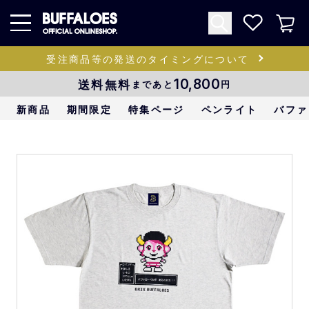
受注商品等の発送のタイミングについて
送料無料
10,800
まであと
円
新商品
期間限定
特集ページ
ペンライト
バファ