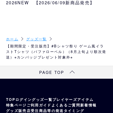
2026NEW 【2026/06/09新商品発売】
素材
S
66
49
44
19
綿100％
M
70
52
47
20
L
74
55
50
22
ホーム
グッズ一覧
XL
78
58
53
24
【期間限定・受注販売】#Bシャツ祭り ゲーム風イラ
ストTシャツ（バファローベル）（8月上旬より順次発
※
サイズは目安になります
送）※カンバッジプレゼント対象外※
※
商品によってはサイズが異なる場合もござい
ますので、予めご了承ください。
PAGE TOP
TOP
ログイン
グッズ一覧
プレイヤーズアイテム
特集ページ
ご利用ガイド
よくあるご質問
新着情報
グッズ販売店
受注商品等の発送タイミング