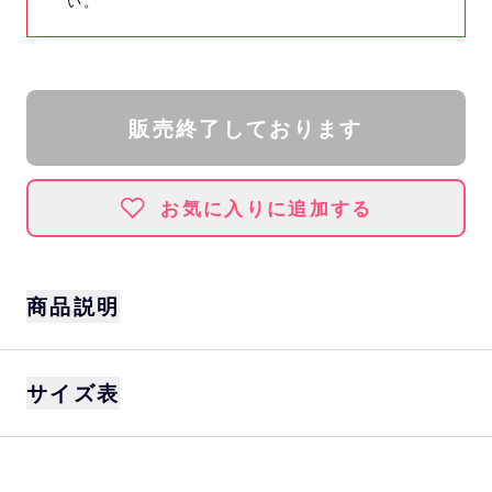
い。
販売終了しております
お気に入りに追加する
商品説明
サイズ
サイズ表
S、M、L、XL
カラー
オートミール
身丈
身巾
肩巾
袖丈