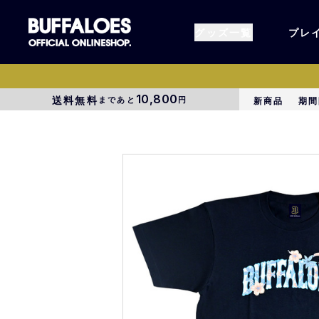
グッズ一覧
プレ
10,800
送料無料
まであと
円
新商品
期間
すべてのグッズ
オーセン
タオル各種
アパレル
BsG
コラボグ
受注商品
EC限定
1000円以上3000円