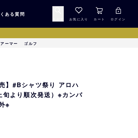
くある質問
さがす
お気に入り
カート
ログイン
キャップ・ヘルメッ
ーアーマー
ゴルフ
応援グッズ
ト
マスコット・バファ
バッグ
ローズ☆ポンタ
売】#Bシャツ祭り アロハ
キッチン・食品
スマホ用品
月上旬より順次発送）※カンバ
外※
シークレット
1000円未満