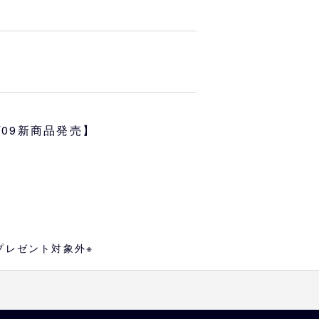
肩巾
袖丈
6/09新商品発売】
44
19
47
20
50
22
53
24
プレゼント対象外※
す
が異なる場合もございますので、