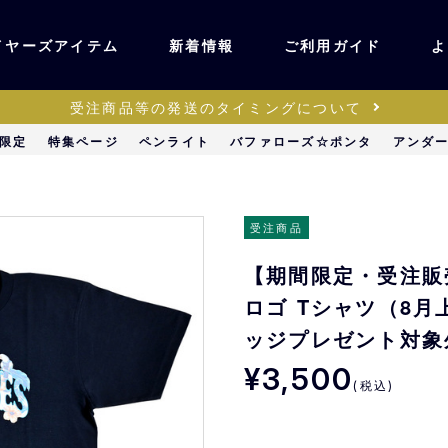
イヤーズアイテム
新着情報
ご利用ガイド
よ
受注商品等の発送のタイミングについて
ユニフォーム・ワッ
限定
特集ページ
ペンライト
バファローズ☆ポンタ
アンダ
ティック
ペン
キッズ・ベビー
受注商品
【期間限定・受注販
ステーショナリー・
ッズ
ロゴ Tシャツ（8
雑貨
ッジプレゼント対象
¥3,500
販売
キーホルダー
(税込)