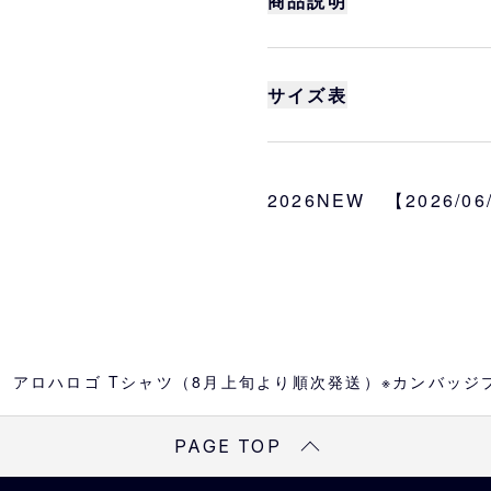
商品説明
サイズ
S、M、L、XL
サイズ表
カラー
ネイビー
身丈
身巾
素材
2026NEW 【2026/0
S
66
49
綿100％
M
70
52
L
74
55
XL
78
58
 アロハロゴ Tシャツ（8月上旬より順次発送）※カンバッジ
※
サイズは目安になりま
※
商品によってはサイズ
PAGE TOP
予めご了承ください。