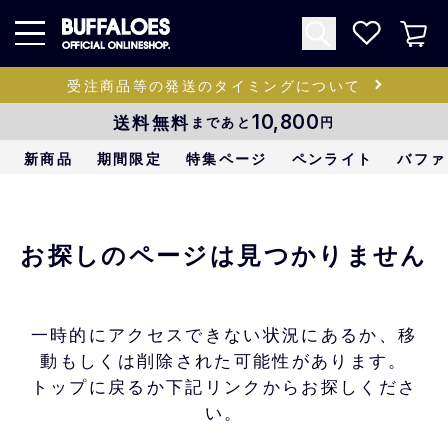
受注商品等の発送のタイミングについて
送料無料
10,800
まであと
円
新商品
期間限定
特集ページ
ペンライト
バファ
お探しのページは見つかりません
一時的にアクセスできない状況にあるか、移
動もしくは削除された可能性があります。
トップに戻るか下記リンクからお探しくださ
い。