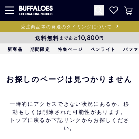
受注商品等の発送のタイミングについて
送料無料
10,800
まであと
円
新商品
期間限定
特集ページ
ペンライト
バファ
お探しのページは見つかりません
一時的にアクセスできない状況にあるか、移
動もしくは削除された可能性があります。
トップに戻るか下記リンクからお探しくださ
い。