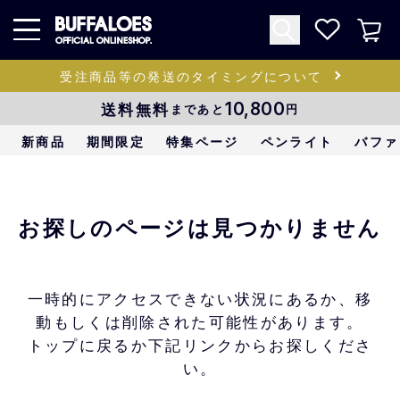
受注商品等の発送のタイミングについて
送料無料
10,800
まであと
円
新商品
期間限定
特集ページ
ペンライト
バファ
お探しのページは見つかりません
一時的にアクセスできない状況にあるか、移
動もしくは削除された可能性があります。
トップに戻るか下記リンクからお探しくださ
い。