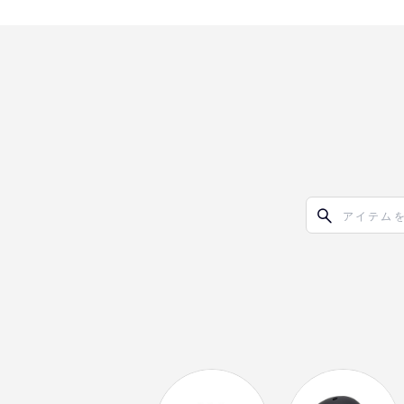
オリ達に
未満