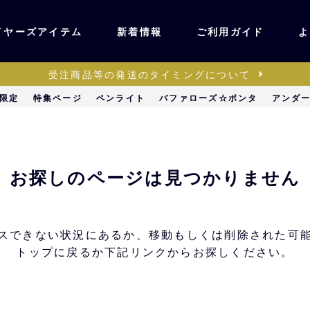
イヤーズアイテム
新着情報
ご利用ガイド
よ
受注商品等の発送のタイミングについて
ユニフォーム・ワッ
限定
特集ページ
ペンライト
バファローズ☆ポンタ
アンダ
ティック
ペン
キッズ・ベビー
お探しのページは見つかりません
ステーショナリー・
ッズ
雑貨
スできない状況にあるか、移動もしくは削除された可
トップに戻るか下記リンクからお探しください。
販売
キーホルダー