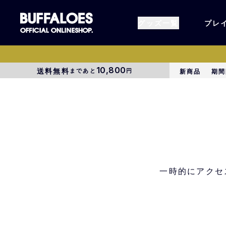
グッズ一覧
プレ
10,800
送料無料
まであと
円
新商品
期間
すべてのグッズ
オーセン
タオル各種
アパレル
BsG
コラボグ
一時的にアクセ
受注商品
EC限定
1000円以上3000円