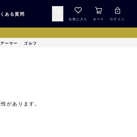
くある質問
さがす
お気に入り
カート
ログイン
キャップ・ヘルメッ
ーアーマー
ゴルフ
応援グッズ
ト
マスコット・バファ
バッグ
ローズ☆ポンタ
キッチン・食品
スマホ用品
能性があります。
シークレット
1000円未満