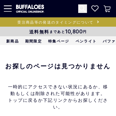
受注商品等の発送のタイミングについて
送料無料
10,800
まであと
円
新商品
期間限定
特集ページ
ペンライト
バファ
お探しのページは見つかりません
一時的にアクセスできない状況にあるか、移
動もしくは削除された可能性があります。
トップに戻るか下記リンクからお探しくださ
い。