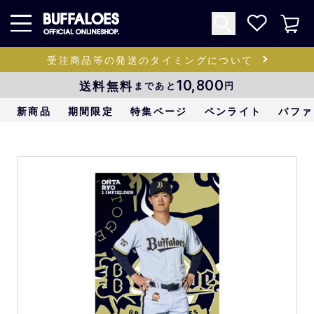
受注商品等の発送のタイミングについて
送料無料
10,800
まであと
円
新商品
期間限定
特集ページ
ペンライト
バファ