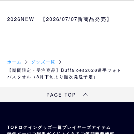
2026年ビジュアルイメージを使用し、選手の
魅力を存分に感じられるバスタオルです。
2026NEW 【2026/07/07新商品発売】
サイズ
約W60×H120cm
受注可能選手
渡部、太田、若月、森、西野、宗、西川、麦
谷、山下、曽谷、宮城、山岡、山崎、九里、
ホーム
グッズ一覧
紅林、田嶋、廣岡、頓宮、中川、杉本
【期間限定・受注商品】Buffaloes2026選手フォト
バスタオル（8月下旬より順次発送予定）
PAGE TOP
TOP
ログイン
グッズ一覧
プレイヤーズアイテム
特集ページ
ご利用ガイド
よくあるご質問
新着情報