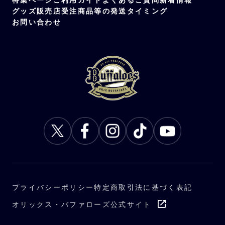
グッズ販売店
受注商品等の発送タイミング
受注可能選手
お問い合わせ
渡部、太田、若月、森、西野、宗、西川、麦
谷、山下、曽谷、宮城、山岡、山崎、九里、
紅林、田嶋、廣岡、頓宮、中川、杉本
プライバシーポリシー
特定商取引法に基づく表記
オリックス・バファローズ公式サイト