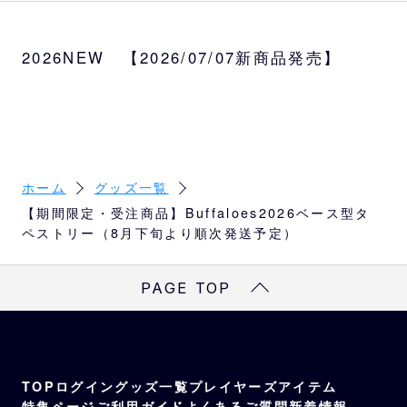
2026年ビジュアルイメージを使用したの等身
大チェンジングタペストリーです。
2026NEW 【2026/07/07新商品発売】
リバーシブル仕様の両面デザインになってお
り、1枚で2パターンのポーズ展開で楽しみ倍
増♪
ペットボトルと同じプラスチック製なので、
汚損に強く、耐久性、耐水性にも優れた素材
で長くご利用いただけます。
ホーム
グッズ一覧
サイズ
【期間限定・受注商品】Buffaloes2026ベース型タ
ペストリー（8月下旬より順次発送予定）
約W47×H220cm
素材
PAGE TOP
合成PET紙
※ペットボトルと同じプラスチック製、汚損に
強く、耐水性にも優れた素材。
付属品
TOP
ログイン
グッズ一覧
プレイヤーズアイテム
合成PET紙 吊りひも
特集ページ
ご利用ガイド
よくあるご質問
新着情報