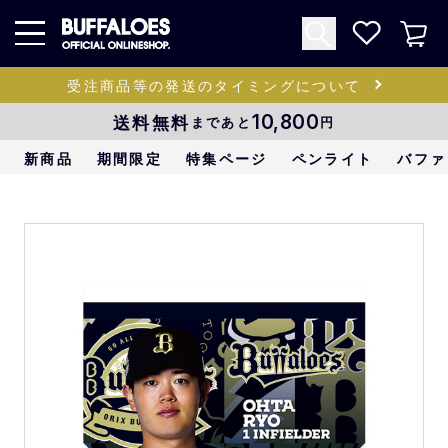
受注商品等の発送のタイミングについて
送料無料
10,800
まであと
円
新商品
期間限定
特集ページ
ペンライト
バファ