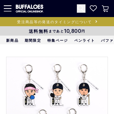
受注商品等の発送のタイミングについて
送料無料
10,800
まであと
円
新商品
期間限定
特集ページ
ペンライト
バファ