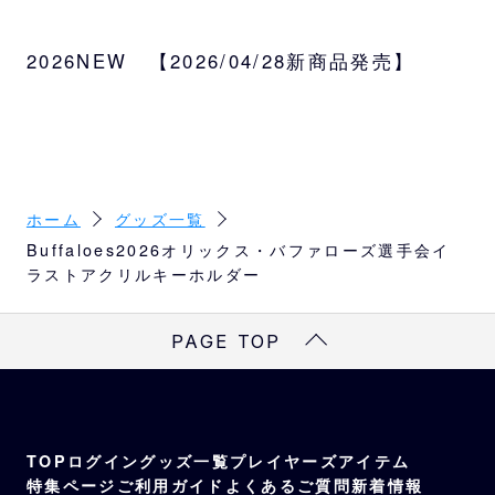
若月選手会長率いる「2026オリックス・バフ
ァローズ選手会」役員メンバーのイラストグ
2026NEW 【2026/04/28新商品発売】
ッズが登場！
サイズ
本体：W4.4×H7.5cm以内（選手によって異
なります。）
2026オリックス・バファローズ選手会：W4.
7×H0.6cm
ホーム
グッズ一覧
Buffaloes2026オリックス・バファローズ選手会イ
種類
ラストアクリルキーホルダー
会長（若月）、副会長（山田）、副会長（頓
宮）、会長補佐（渡部）、会計・書記（太
PAGE TOP
田）
TOP
ログイン
グッズ一覧
プレイヤーズアイテム
特集ページ
ご利用ガイド
よくあるご質問
新着情報