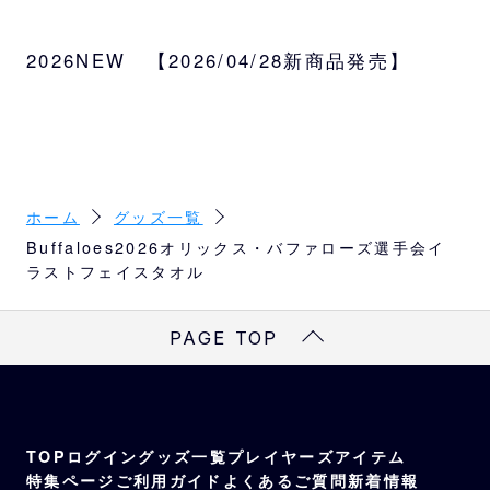
若月選手会長率いる「2026オリックス・バフ
ァローズ選手会」役員メンバーのイラストグ
2026NEW 【2026/04/28新商品発売】
ッズが登場！
サイズ
約W80×H33cm
種類
集合、会長（若月）、副会長（山田）、副会
ホーム
グッズ一覧
長（頓宮）、会長補佐（渡部）、会計・書記
Buffaloes2026オリックス・バファローズ選手会イ
（太田）
ラストフェイスタオル
素材
ポリエステル85%、ナイロン15%
PAGE TOP
TOP
ログイン
グッズ一覧
プレイヤーズアイテム
特集ページ
ご利用ガイド
よくあるご質問
新着情報