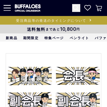
受注商品等の発送のタイミングについて
送料無料
10,800
まであと
円
新商品
期間限定
特集ページ
ペンライト
バファ