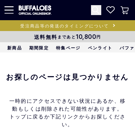
受注商品等の発送のタイミングについて
送料無料
10,800
まであと
円
新商品
期間限定
特集ページ
ペンライト
バファ
お探しのページは見つかりません
一時的にアクセスできない状況にあるか、移
動もしくは削除された可能性があります。
トップに戻るか下記リンクからお探しくださ
い。