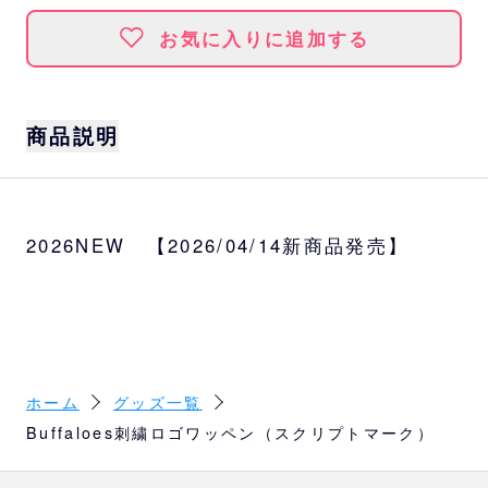
お気に入りに追加する
商品説明
2026シーズンよりリニューアルしたロゴマー
クデザインのワッペン。
2026NEW 【2026/04/14新商品発売】
熱圧着の仕様ですので、ユニフォームやバッ
グなど様々な場所でご利用いただけます。
サイズ
W10cm×H4.5cm
種類
ホーム
グッズ一覧
フルカラー、ネイビー、ゴールド
Buffaloes刺繍ロゴワッペン（スクリプトマーク）