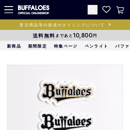
受注商品等の発送のタイミングについて
送料無料
10,800
まであと
円
新商品
期間限定
特集ページ
ペンライト
バファ