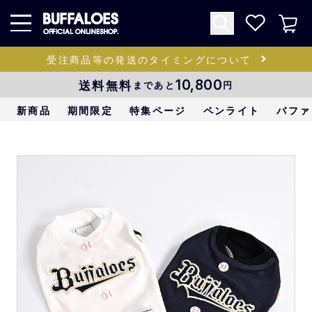
受注商品等の発送のタイミングについて
送料無料
10,800
まであと
円
新商品
期間限定
特集ページ
ペンライト
バファ