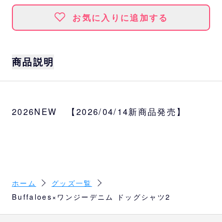
お気に入りに追加する
商品説明
野球ボール柄のボタンや、ロゴの刺繍が目立
つ、ユニフォーム柄のドッグウェアです。
2026NEW 【2026/04/14新商品発売】
良く伸びる素材を使用した被りタイプのTシャ
ツなので、着脱しやすくなっています。
サイズ
S、M、L、LL、DM、3L
カラー
ホーム
グッズ一覧
ホワイト、ネイビー
Buffaloes×ワンジーデニム ドッグシャツ2