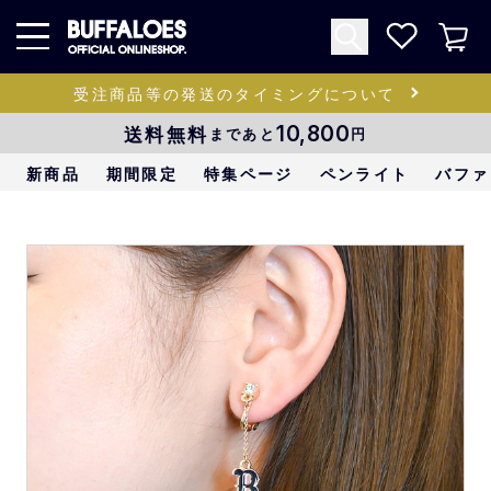
受注商品等の発送のタイミングについて
送料無料
10,800
まであと
円
新商品
期間限定
特集ページ
ペンライト
バファ