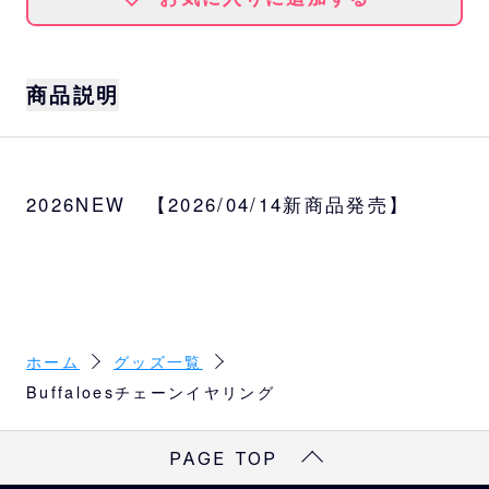
商品説明
シンプルながら存在感のあるロゴデザイン
に、揺れるチェーンがかわいいイヤリング。
2026NEW 【2026/04/14新商品発売】
観戦時はもちろん、日常使いでもバファロー
ズを身近に感じられるアイテムです。
サイズ
チェーン：約2cm、イニシャルマーク：約W1
×H1.2cm
ホーム
グッズ一覧
素材
Buffaloesチェーンイヤリング
亜鉛合金、真鍮、ガラス
PAGE TOP