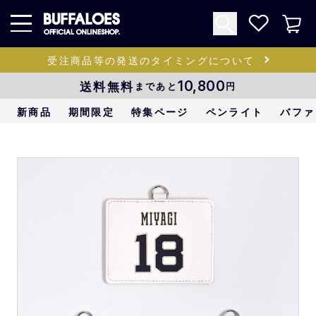
受注商品等の発送のタイミングについて
送料無料
10,800
まであと
円
新商品
期間限定
特集ページ
ペンライト
バファ