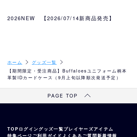
サイズ
約W10.2×H8cm
2026NEW 【2026/07/14新商品発売】
種類
ホーム、ビジター、サード
受注対象
監督、コーチ、選手、バファローブル、バフ
ァローベル、BsGravity
ホーム
グッズ一覧
【期間限定・受注商品】Buffaloesユニフォーム柄本
革製IDカードケース（9月上旬以降順次発送予定）
PAGE TOP
TOP
ログイン
グッズ一覧
プレイヤーズアイテム
特集ページ
ご利用ガイド
よくあるご質問
新着情報