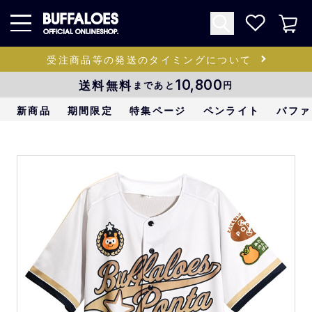
受注商品等の発送のタイミングについて
送料無料
10,800
まであと
円
新商品
期間限定
特集ページ
ペンライト
バファ