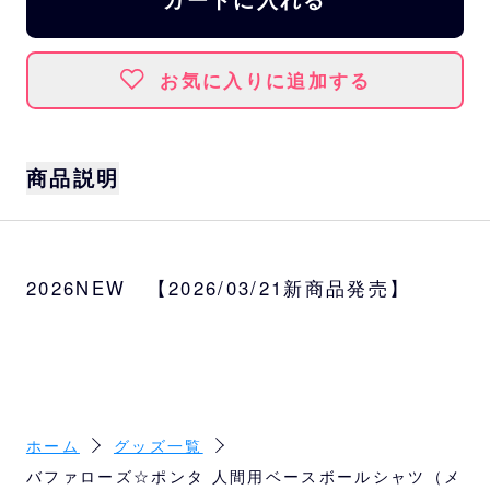
お気に入りに追加する
商品説明
前面は勝利の象徴である白星を大胆に配置し
たロゴ、背面はバファローズ☆ポンタの公式X
2026NEW 【2026/03/21新商品発売】
で2つの候補から反響のあったデザインを採用
した、10周年記念の人間用ベースボールシャ
ツです。
サイズ
身丈約70cm、身幅約56cm、肩幅約50cm
ホーム
グッズ一覧
素材
バファローズ☆ポンタ 人間用ベースボールシャツ（メ
ポリエステル100％