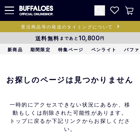
受注商品等の発送のタイミングについて
送料無料
10,800
まであと
円
新商品
期間限定
特集ページ
ペンライト
バファ
お探しのページは見つかりません
一時的にアクセスできない状況にあるか、移
動もしくは削除された可能性があります。
トップに戻るか下記リンクからお探しくださ
い。