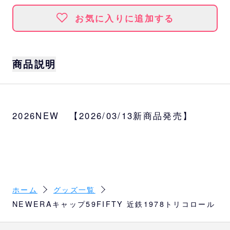
お気に入りに追加する
商品説明
ニューエラ製近鉄バファローズのキャップ。
フロントの猛牛マーク、トリコロールのカラ
2026NEW 【2026/03/13新商品発売】
ーリングは唯一無二のデザイン。
シルエットはフロントパネル内側の芯を取り
除いたソフトバックラム仕様の59FIFTY。柔
らかい被り心地です。
サイズ
7サイズ
ホーム
グッズ一覧
7 1/8(約56.8cm)～7 7/8(約62.5cm)
NEWERAキャップ59FIFTY 近鉄1978トリコロール
素材