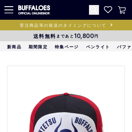
受注商品等の発送のタイミングについて
送料無料
10,800
まであと
円
新商品
期間限定
特集ページ
ペンライト
バファ