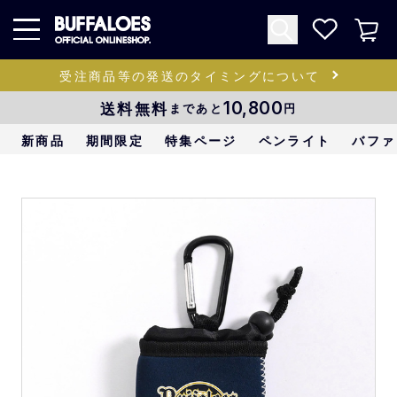
受注商品等の発送のタイミングについて
送料無料
10,800
まであと
円
新商品
期間限定
特集ページ
ペンライト
バファ