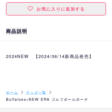
お気に入りに追加する
商品説明
商品説明
ゴルフボールを2個まで収納することのできる
2024NEW 【2024/06/14新商品発売】
ボールポーチ。入口はドローコード仕様でス
ムーズな開閉が可能です。
また、底面からも容易にボールを取り出すこ
とができます。
付属のカラビナで、パンツのベルトループや
ゴルフバッグへの取りつけも可能です。
ホーム
グッズ一覧
カラー
Buffaloes×NEW ERA ゴルフボールポーチ
ネイビー