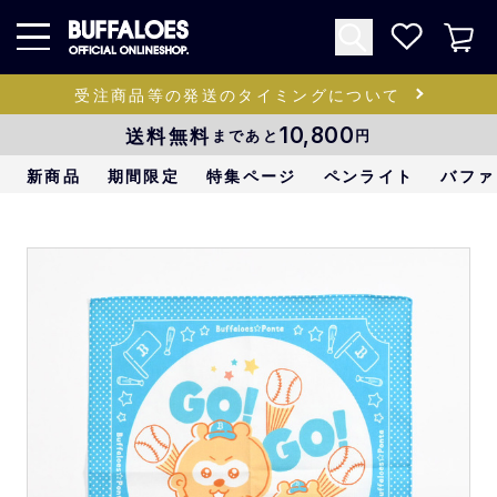
受注商品等の発送のタイミングについて
送料無料
10,800
まであと
円
新商品
期間限定
特集ページ
ペンライト
バファ